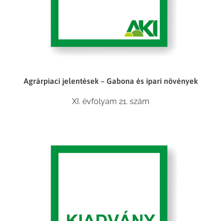
Agrárpiaci jelentések – Gabona és ipari növények
XI. évfolyam 21. szám