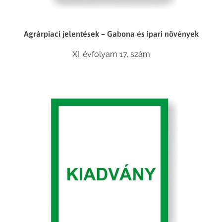
Agrárpiaci jelentések – Gabona és ipari növények
XI. évfolyam 17. szám