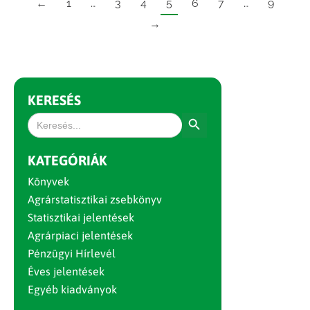
←
1
…
3
4
5
6
7
…
9
→
KERESÉS
Search Button
Search
for:
KATEGÓRIÁK
Könyvek
Agrárstatisztikai zsebkönyv
Statisztikai jelentések
Agrárpiaci jelentések
Pénzügyi Hírlevél
Éves jelentések
Egyéb kiadványok