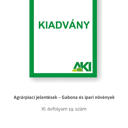
Agrárpiaci jelentések – Gabona és ipari növények
XI. évfolyam 19. szám