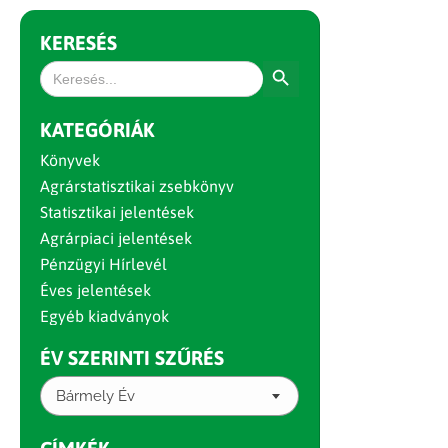
KERESÉS
Search Button
Search
for:
KATEGÓRIÁK
Könyvek
Agrárstatisztikai zsebkönyv
Statisztikai jelentések
Agrárpiaci jelentések
Pénzügyi Hírlevél
Éves jelentések
Egyéb kiadványok
ÉV SZERINTI SZŰRÉS
Bármely Év