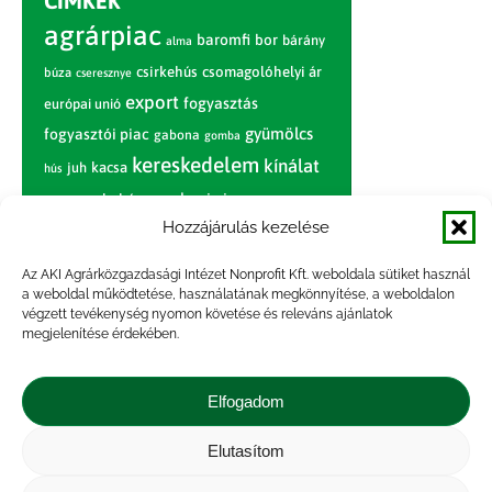
CÍMKÉK
agrárpiac
baromfi
bor
bárány
alma
csirkehús
csomagolóhelyi ár
búza
cseresznye
export
fogyasztás
európai unió
gyümölcs
fogyasztói piac
gabona
gomba
kereskedelem
kínálat
juh
kacsa
hús
nagybani piac
marhahús
körte
narancs
nemzetközi árinformációk
Hozzájárulás kezelése
piaci jelentés
piac
paradicsom
Az AKI Agrárközgazdasági Intézet Nonprofit Kft. weboldala sütiket használ
a weboldal működtetése, használatának megkönnyítése, a weboldalon
pulyka
pulykahús
sertés
sertéshús
végzett tevékenység nyomon követése és releváns ajánlatok
termelői
termelés
megjelenítése érdekében.
szarvasmarha
ár
világpiac
tojás
vágóbárány
zöldség
Elfogadom
vágómarha
vágósertés
árak
értékesítési ár
átlagár
Elutasítom