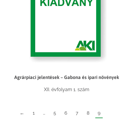
Agrárpiaci jelentések – Gabona és ipari növények
XII. évfolyam 1. szám
←
1
…
5
6
7
8
9