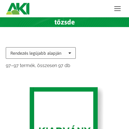
tőzsde
Sorted
97–97 termék, összesen 97 db
by
latest