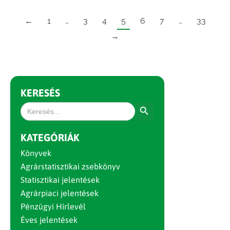
←
1
…
3
4
5
6
7
…
33
→
KERESÉS
Search Button
Search
for:
KATEGÓRIÁK
Könyvek
Agrárstatisztikai zsebkönyv
Statisztikai jelentések
Agrárpiaci jelentések
Pénzügyi Hírlevél
Éves jelentések