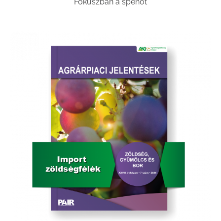
Fókuszban a spenót