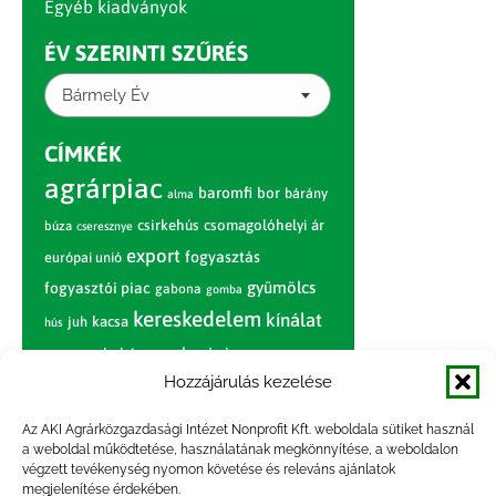
Egyéb kiadványok
ÉV SZERINTI SZŰRÉS
Bármely Év
CÍMKÉK
agrárpiac
baromfi
bor
bárány
alma
csirkehús
csomagolóhelyi ár
búza
cseresznye
export
fogyasztás
európai unió
gyümölcs
fogyasztói piac
gabona
gomba
kereskedelem
kínálat
juh
kacsa
hús
nagybani piac
marhahús
körte
narancs
nemzetközi árinformációk
Hozzájárulás kezelése
piaci jelentés
piac
paradicsom
Az AKI Agrárközgazdasági Intézet Nonprofit Kft. weboldala sütiket használ
a weboldal működtetése, használatának megkönnyítése, a weboldalon
pulyka
pulykahús
sertés
sertéshús
végzett tevékenység nyomon követése és releváns ajánlatok
termelői
termelés
megjelenítése érdekében.
szarvasmarha