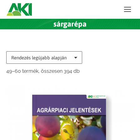
sárgarépa
Sorted
49–60 termék, összesen 394 db
by
latest