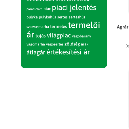
piaci jelentés
piac
paradicsom
pulyka
pulykahús
sertés
sertéshús
termelői
termelés
Agrár
szarvasmarha
ár
világpiac
tojás
vágóbárány
zöldség
vágómarha
vágósertés
árak
X
értékesítési ár
átlagár