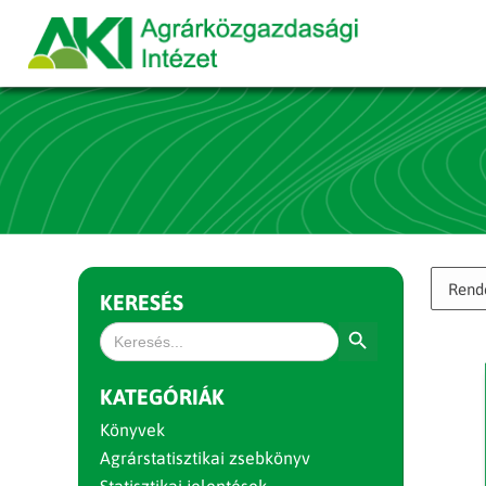
KERESÉS
Search Button
Search
for:
KATEGÓRIÁK
Könyvek
Agrárstatisztikai zsebkönyv