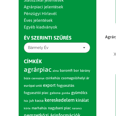
Statisztikai jelentések
Agrárpiaci jelentések
Pénzügyi Hírlevél
Éves jelentések
Egyéb kiadványok
Agrár
ÉV SZERINTI SZŰRÉS
Bármely Év
X
CÍMKÉK
agrárpiac
baromfi
bor
bárány
alma
csirkehús
csomagolóhelyi ár
búza
cseresznye
export
fogyasztás
európai unió
gyümölcs
fogyasztói piac
gabona
gomba
kereskedelem
kínálat
juh
kacsa
hús
nagybani piac
marhahús
körte
narancs
nemzetközi árinformációk