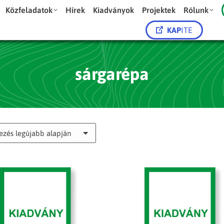
Közfeladatok
Hírek
Kiadványok
Projektek
Rólunk
KAP
ITE
sárgarépa