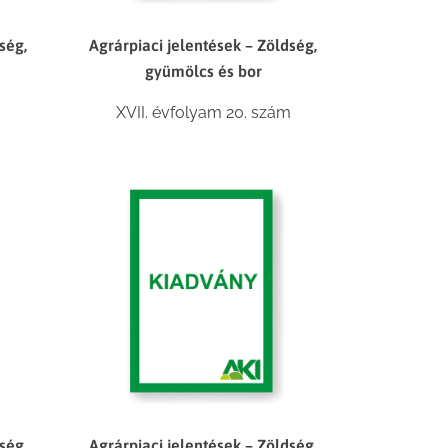
ség,
Agrárpiaci jelentések – Zöldség,
gyümölcs és bor
XVII. évfolyam 20. szám
ség,
Agrárpiaci jelentések – Zöldség,