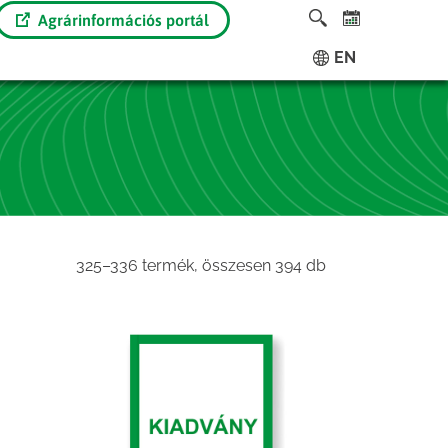
Agrárinformációs portál
EN
Sorted
325–336 termék, összesen 394 db
by
latest