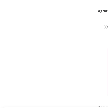
Agrár
X
Agrár