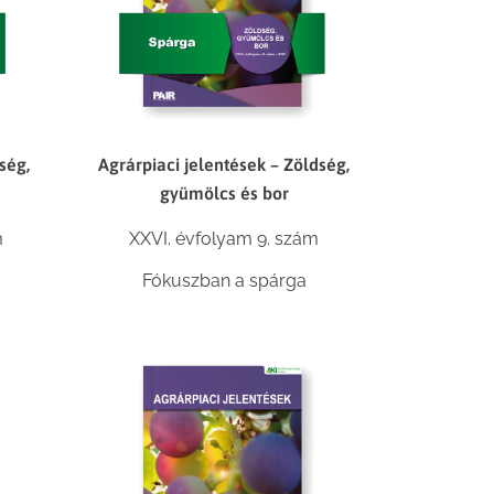
ség,
Agrárpiaci jelentések – Zöldség,
gyümölcs és bor
m
XXVI. évfolyam 9. szám
Fókuszban a spárga