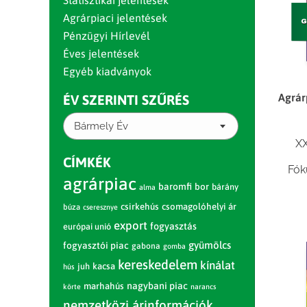
Statisztikai jelentések
Agrárpiaci jelentések
Pénzügyi Hírlevél
Éves jelentések
Egyéb kiadványok
Agrár
ÉV SZERINTI SZŰRÉS
Bármely Év
XX
CÍMKÉK
Fók
agrárpiac
baromfi
bor
bárány
alma
csirkehús
csomagolóhelyi ár
búza
cseresznye
export
fogyasztás
európai unió
gyümölcs
fogyasztói piac
gabona
gomba
kereskedelem
kínálat
juh
kacsa
hús
nagybani piac
marhahús
körte
narancs
nemzetközi árinformációk