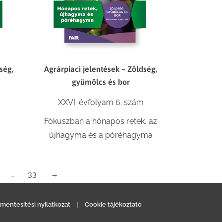
ség,
Agrárpiaci jelentések – Zöldség,
gyümölcs és bor
XXVI. évfolyam 6. szám
Fókuszban a hónapos retek, az
újhagyma és a póréhagyma
…
33
→
mentesítési nyilatkozat
|
Cookie tájékoztató