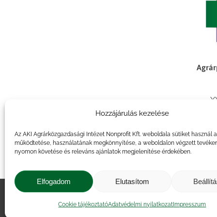
Agrár
X
Hozzájárulás kezelése
Az AKI Agrárközgazdasági Intézet Nonprofit Kft. weboldala sütiket használ 
működtetése, használatának megkönnyítése, a weboldalon végzett tevéke
nyomon követése és releváns ajánlatok megjelenítése érdekében.
Elfogadom
Elutasítom
Beállít
Impresszum
|
Kapcsolat
|
Jogi ny
Cookie tájékoztató
Adatvédelmi nyilatkozat
Impresszum