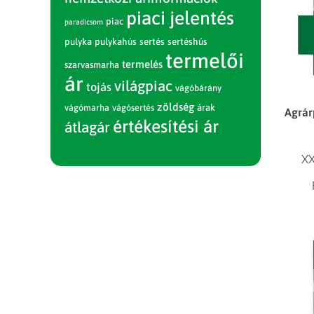
piaci jelentés
piac
paradicsom
pulyka
pulykahús
sertés
sertéshús
termelői
termelés
szarvasmarha
ár
világpiac
tojás
vágóbárány
zöldség
vágómarha
vágósertés
árak
Agrár
értékesítési ár
átlagár
XX