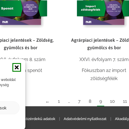
piaci jelentések – Zöldség,
Agrárpiaci jelentések – Zöld
gyümölcs és bor
gyümölcs és bor
XVI. évfolyam 8. szám
XXVI. évfolyam 7. szám
Fókuszban a spenót
Fókuszban az import
zöldségfélék
a weboldal
nység
←
1
…
7
8
9
10
11
ások
ilatkozat
|
Közérdekű adatok
|
Adatvédelmi nyilatkozat
|
Akadály