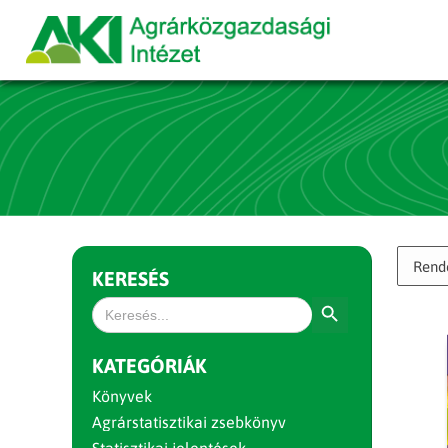
KERESÉS
Search Button
Search
for:
KATEGÓRIÁK
Könyvek
Agrárstatisztikai zsebkönyv