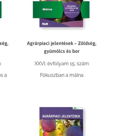
ség,
Agrárpiaci jelentések – Zöldség,
gyümölcs és bor
m
XXVI. évfolyam 15. szám
s a
Fókuszban a málna