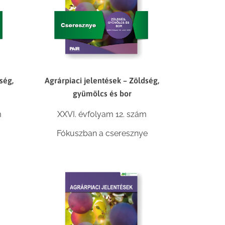
ség,
Agrárpiaci jelentések – Zöldség,
gyümölcs és bor
m
XXVI. évfolyam 12. szám
Fókuszban a cseresznye