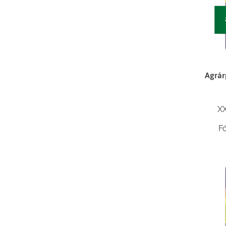
Agrár
XX
F