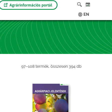
Agrárinformációs portál
EN
Sorted
97–108 termék, összesen 394 db
by
latest