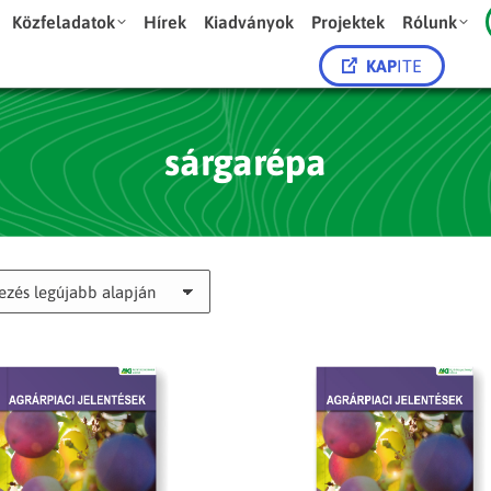
Közfeladatok
Hírek
Kiadványok
Projektek
Rólunk
KAP
ITE
sárgarépa