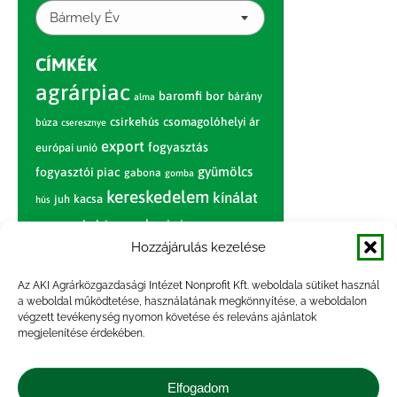
Bármely Év
CÍMKÉK
agrárpiac
baromfi
bor
bárány
alma
csirkehús
csomagolóhelyi ár
búza
cseresznye
export
fogyasztás
európai unió
gyümölcs
fogyasztói piac
gabona
gomba
kereskedelem
kínálat
juh
kacsa
hús
nagybani piac
marhahús
körte
narancs
nemzetközi árinformációk
Hozzájárulás kezelése
piaci jelentés
piac
paradicsom
Az AKI Agrárközgazdasági Intézet Nonprofit Kft. weboldala sütiket használ
a weboldal működtetése, használatának megkönnyítése, a weboldalon
pulyka
pulykahús
sertés
sertéshús
végzett tevékenység nyomon követése és releváns ajánlatok
termelői
termelés
megjelenítése érdekében.
szarvasmarha
ár
világpiac
tojás
vágóbárány
zöldség
Elfogadom
vágómarha
vágósertés
árak