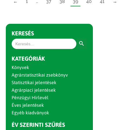
←
1
…
37
38
39
40
41
→
KERESÉS
Search Button
Search
for:
KATEGÓRIÁK
Könyvek
Agrárstatisztikai zsebkönyv
Statisztikai jelentések
Agrárpiaci jelentések
Pénzügyi Hírlevél
Éves jelentések
Egyéb kiadványok
ÉV SZERINTI SZŰRÉS