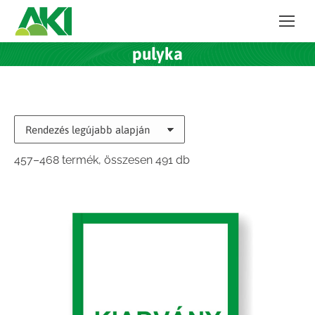
pulyka
Sorted
457–468 termék, összesen 491 db
by
latest