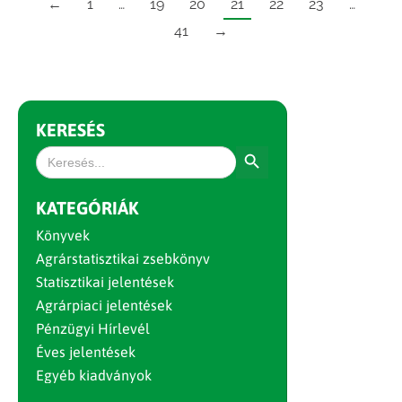
←
1
…
19
20
21
22
23
…
41
→
KERESÉS
Search Button
Search
for:
KATEGÓRIÁK
Könyvek
Agrárstatisztikai zsebkönyv
Statisztikai jelentések
Agrárpiaci jelentések
Pénzügyi Hírlevél
Éves jelentések
Egyéb kiadványok