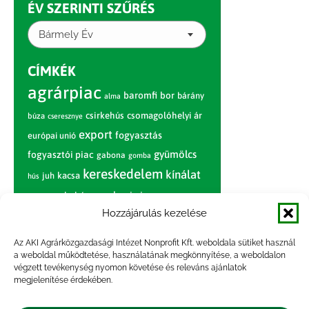
ÉV SZERINTI SZŰRÉS
Bármely Év
CÍMKÉK
agrárpiac
baromfi
bor
bárány
alma
csirkehús
csomagolóhelyi ár
búza
cseresznye
export
fogyasztás
európai unió
gyümölcs
fogyasztói piac
gabona
gomba
kereskedelem
kínálat
juh
kacsa
hús
nagybani piac
marhahús
körte
narancs
nemzetközi árinformációk
Hozzájárulás kezelése
piaci jelentés
piac
paradicsom
Az AKI Agrárközgazdasági Intézet Nonprofit Kft. weboldala sütiket használ
a weboldal működtetése, használatának megkönnyítése, a weboldalon
pulyka
pulykahús
sertés
sertéshús
végzett tevékenység nyomon követése és releváns ajánlatok
termelői
termelés
megjelenítése érdekében.
szarvasmarha
ár
világpiac
tojás
vágóbárány