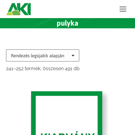
pulyka
Sorted
241–252 termék, összesen 491 db
by
latest