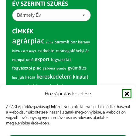
ÉV SZERINTI SZŰRÉS
Bármely Év
CÍMKÉK
agrárpiac
baromfi
bor
bárány
alma
csirkehús
csomagolóhelyi ár
búza
cseresznye
export
fogyasztás
európai unió
gyümölcs
fogyasztói piac
gabona
gomba
kereskedelem
kínálat
juh
kacsa
hús
nagybani piac
marhahús
körte
narancs
nemzetközi árinformációk
Hozzájárulás kezelése
piaci jelentés
piac
paradicsom
Az AKI Agrárközgazdasági Intézet Nonprofit Kft. weboldala sütiket használ
a weboldal működtetése, használatának megkönnyítése, a weboldalon
pulyka
pulykahús
sertés
sertéshús
végzett tevékenység nyomon követése és releváns ajánlatok
termelői
termelés
megjelenítése érdekében.
szarvasmarha
ár
világpiac
tojás
vágóbárány