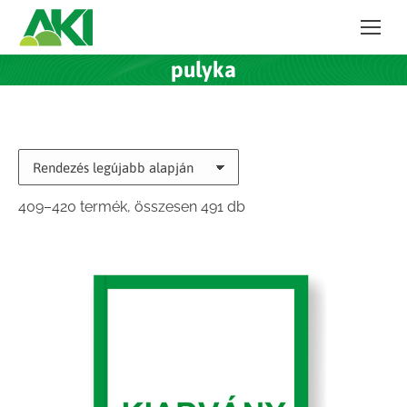
pulyka
Sorted
409–420 termék, összesen 491 db
by
latest