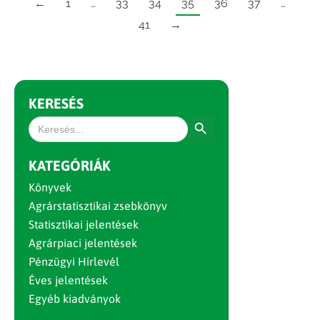
←
1
…
33
34
35
36
37
…
41
→
KERESÉS
Search Button
Search
for:
KATEGÓRIÁK
Könyvek
Agrárstatisztikai zsebkönyv
Statisztikai jelentések
Agrárpiaci jelentések
Pénzügyi Hírlevél
Éves jelentések
Egyéb kiadványok