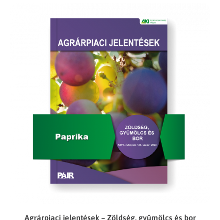
Agrárpiaci jelentések – Zöldség, gyümölcs és bor