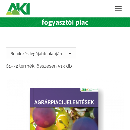
fogyasztói piac
Sorted
61–72 termék, összesen 513 db
by
latest