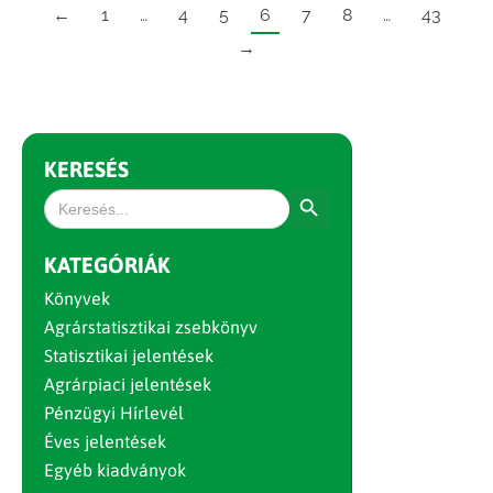
←
1
…
4
5
6
7
8
…
43
→
KERESÉS
Search Button
Search
for:
KATEGÓRIÁK
Könyvek
Agrárstatisztikai zsebkönyv
Statisztikai jelentések
Agrárpiaci jelentések
Pénzügyi Hírlevél
Éves jelentések
Egyéb kiadványok