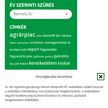
ÉV SZERINTI SZŰRÉS
Bármely Év
CÍMKÉK
agrárpiac
baromfi
bor
bárány
alma
csirkehús
csomagolóhelyi ár
búza
cseresznye
export
fogyasztás
európai unió
gyümölcs
fogyasztói piac
gabona
gomba
kereskedelem
kínálat
juh
kacsa
hús
nagybani piac
marhahús
körte
narancs
nemzetközi árinformációk
Hozzájárulás kezelése
piaci jelentés
piac
paradicsom
Az AKI Agrárközgazdasági Intézet Nonprofit Kft. weboldala sütiket használ
a weboldal működtetése, használatának megkönnyítése, a weboldalon
pulyka
pulykahús
sertés
sertéshús
végzett tevékenység nyomon követése és releváns ajánlatok
termelői
termelés
szarvasmarha
megjelenítése érdekében.
ár
világpiac
tojás