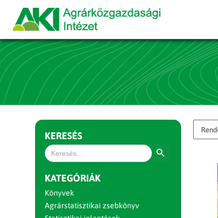
KERESÉS
Search Button
Search
for:
KATEGÓRIÁK
Könyvek
Agrárstatisztikai zsebkönyv