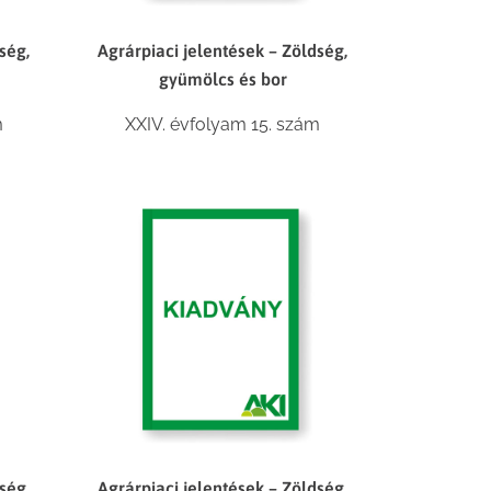
ség,
Agrárpiaci jelentések – Zöldség,
gyümölcs és bor
m
XXIV. évfolyam 15. szám
ség,
Agrárpiaci jelentések – Zöldség,