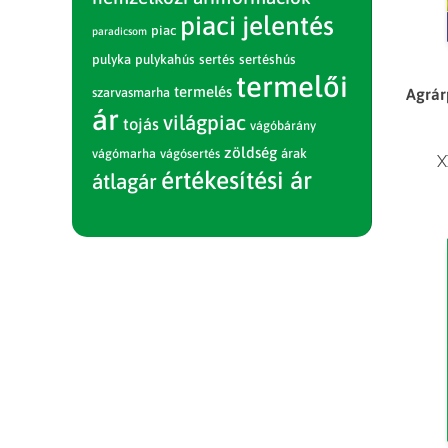
piaci jelentés
piac
paradicsom
pulyka
pulykahús
sertés
sertéshús
termelői
termelés
Agrár
szarvasmarha
ár
világpiac
tojás
vágóbárány
zöldség
vágómarha
vágósertés
árak
X
értékesítési ár
átlagár