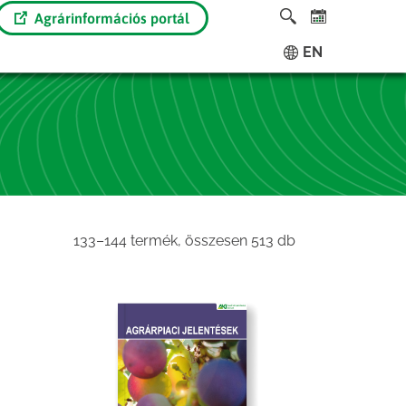
Agrárinformációs portál
EN
Sorted
133–144 termék, összesen 513 db
by
latest