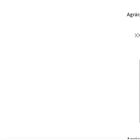
Agrár
XX
Agrár