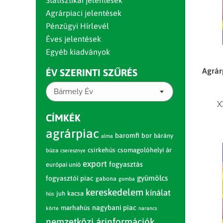
Statisztikai jelentések
Agrárpiaci jelentések
Pénzügyi Hírlevél
Éves jelentések
Egyéb kiadványok
Agrár
ÉV SZERINTI SZŰRÉS
Bármely Év
X
CÍMKÉK
agrárpiac
baromfi
bor
bárány
alma
csirkehús
csomagolóhelyi ár
búza
cseresznye
export
fogyasztás
európai unió
gyümölcs
fogyasztói piac
gabona
gomba
kereskedelem
kínálat
juh
kacsa
hús
nagybani piac
marhahús
körte
narancs
nemzetközi árinformációk