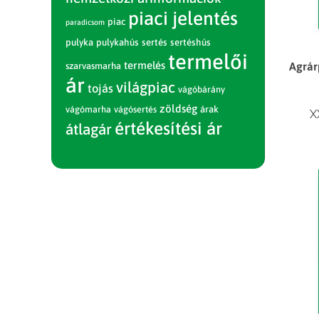
piaci jelentés
piac
paradicsom
pulyka
pulykahús
sertés
sertéshús
termelői
termelés
Agrár
szarvasmarha
ár
világpiac
tojás
vágóbárány
zöldség
vágómarha
vágósertés
árak
X
értékesítési ár
átlagár