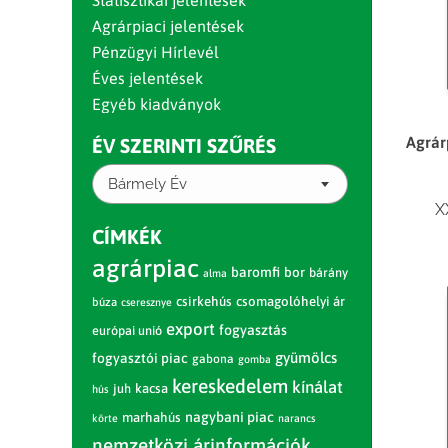
Statisztikai jelentések
Agrárpiaci jelentések
Pénzügyi Hírlevél
Éves jelentések
Egyéb kiadványok
Agrár
ÉV SZERINTI SZŰRÉS
Bármely Év
X
CÍMKÉK
agrárpiac
baromfi
bor
bárány
alma
csirkehús
csomagolóhelyi ár
búza
cseresznye
export
fogyasztás
európai unió
gyümölcs
fogyasztói piac
gabona
gomba
kereskedelem
kínálat
juh
kacsa
hús
nagybani piac
marhahús
körte
narancs
nemzetközi árinformációk