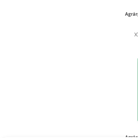
Agrár
X
Agrár