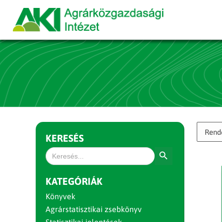
KERESÉS
Search Button
Search
for:
KATEGÓRIÁK
Könyvek
Agrárstatisztikai zsebkönyv