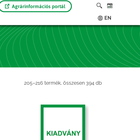
Agrárinformációs portál
EN
Sorted
205–216 termék, összesen 394 db
by
latest