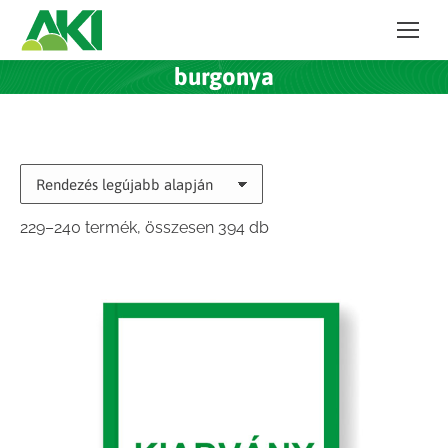
burgonya
Sorted
229–240 termék, összesen 394 db
by
latest