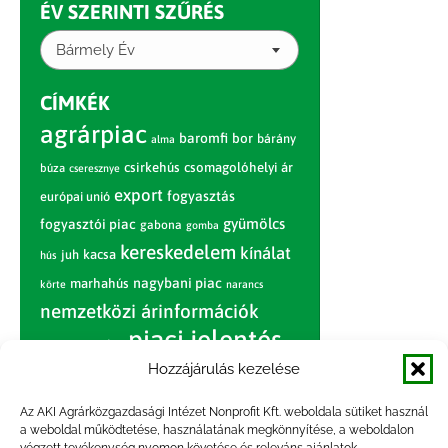
ÉV SZERINTI SZŰRÉS
Bármely Év
CÍMKÉK
agrárpiac
baromfi
bor
bárány
alma
csirkehús
csomagolóhelyi ár
búza
cseresznye
export
fogyasztás
európai unió
gyümölcs
fogyasztói piac
gabona
gomba
kereskedelem
kínálat
juh
kacsa
hús
nagybani piac
marhahús
körte
narancs
nemzetközi árinformációk
piaci jelentés
piac
paradicsom
Hozzájárulás kezelése
pulyka
pulykahús
sertés
sertéshús
termelői
termelés
szarvasmarha
Az AKI Agrárközgazdasági Intézet Nonprofit Kft. weboldala sütiket használ
ár
a weboldal működtetése, használatának megkönnyítése, a weboldalon
világpiac
tojás
vágóbárány