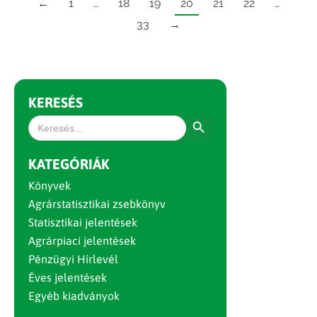
←
1
…
18
19
20
21
22
…
33
→
KERESÉS
Search Button
Search
for:
KATEGÓRIÁK
Könyvek
Agrárstatisztikai zsebkönyv
Statisztikai jelentések
Agrárpiaci jelentések
Pénzügyi Hírlevél
Éves jelentések
Egyéb kiadványok