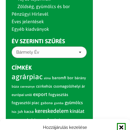
Zöldség, gyümölcs és bor
Pénzügyi Hírlevél
Éves jelentések
Egyéb kiadványok
ÉV SZERINTI SZŰRÉS
Bármely Év
CÍMKÉK
agrárpiac
baromfi
bor
bárány
alma
csirkehús
csomagolóhelyi ár
búza
cseresznye
export
fogyasztás
európai unió
gyümölcs
fogyasztói piac
gabona
gomba
kereskedelem
kínálat
juh
kacsa
hús
nagybani piac
marhahús
körte
narancs
nemzetközi árinformációk
Hozzájárulás kezelése