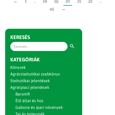
←
1
…
18
19
20
21
22
…
45
→
KERESÉS
Search Button
Search
for:
KATEGÓRIÁK
Könyvek
Agrárstatisztikai zsebkönyv
Statisztikai jelentések
Agrárpiaci jelentések
Baromfi
Élő állat és hús
Gabona és ipari növények
Tej és tejtermék