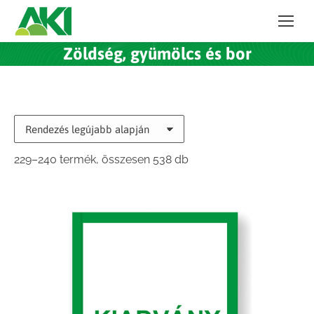
Zöldség, gyümölcs és bor
Sorted
229–240 termék, összesen 538 db
by
latest