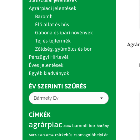
Statisztikai jelentések
Agrárpiaci jelentések
Baromfi
Élő állat és hús
Gabona és ipari növények
Tej és tejtermék
Agrár
Zöldség, gyümölcs és bor
Pénzügyi Hírlevél
Éves jelentések
Egyéb kiadványok
ÉV SZERINTI SZŰRÉS
Bármely Év
CÍMKÉK
agrárpiac
baromfi
bor
bárány
alma
csirkehús
csomagolóhelyi ár
búza
cseresznye