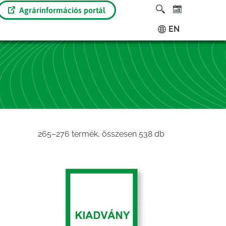
Agrárinformációs portál
EN
Sorted
265–276 termék, összesen 538 db
by
latest