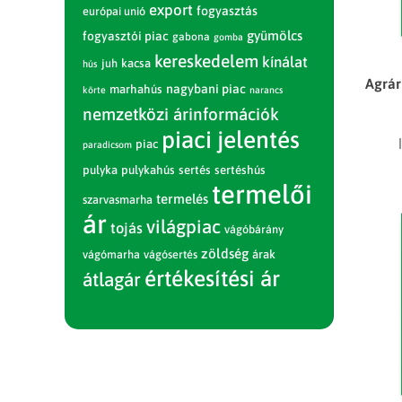
export
fogyasztás
európai unió
gyümölcs
fogyasztói piac
gabona
gomba
kereskedelem
kínálat
juh
kacsa
hús
Agrár
nagybani piac
marhahús
körte
narancs
nemzetközi árinformációk
piaci jelentés
piac
paradicsom
pulyka
pulykahús
sertés
sertéshús
termelői
termelés
szarvasmarha
ár
világpiac
tojás
vágóbárány
zöldség
vágómarha
vágósertés
árak
értékesítési ár
átlagár