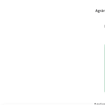
Agrár
Agrárp