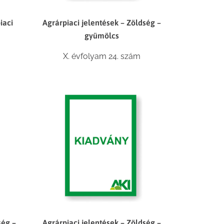
iaci
Agrárpiaci jelentések – Zöldség –
gyümölcs
X. évfolyam 24. szám
ség –
Agrárpiaci jelentések – Zöldség –