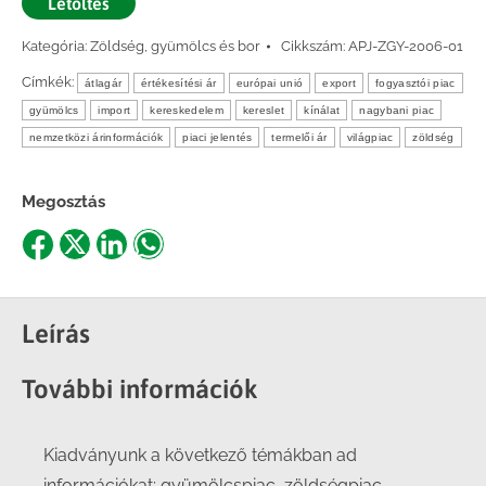
Letöltés
Kategória:
Zöldség, gyümölcs és bor
Cikkszám:
APJ-ZGY-2006-01
Címkék:
átlagár
értékesítési ár
európai unió
export
fogyasztói piac
gyümölcs
import
kereskedelem
kereslet
kínálat
nagybani piac
nemzetközi árinformációk
piaci jelentés
termelői ár
világpiac
zöldség
Megosztás
Share
Share
Share
Share
on
on
on
on
Facebook
X
LinkedIn
WhatsApp
Leírás
További információk
Kiadványunk a következő témákban ad
információkat: gyümölcspiac, zöldségpiac,