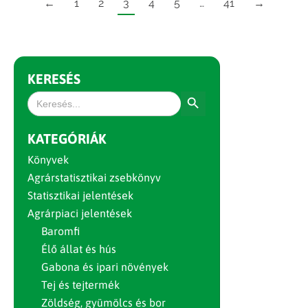
←
1
2
3
4
5
…
41
→
KERESÉS
Search Button
Search
for:
KATEGÓRIÁK
Könyvek
Agrárstatisztikai zsebkönyv
Statisztikai jelentések
Agrárpiaci jelentések
Baromfi
Élő állat és hús
Gabona és ipari növények
Tej és tejtermék
Zöldség, gyümölcs és bor