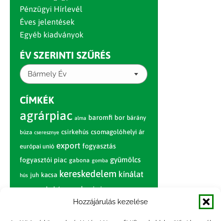
Pénzügyi Hírlevél
Éves jelentések
Egyéb kiadványok
ÉV SZERINTI SZŰRÉS
Bármely Év
CÍMKÉK
agrárpiac
baromfi
bor
bárány
alma
csirkehús
csomagolóhelyi ár
búza
cseresznye
export
fogyasztás
európai unió
gyümölcs
fogyasztói piac
gabona
gomba
kereskedelem
kínálat
juh
kacsa
hús
nagybani piac
marhahús
körte
narancs
nemzetközi árinformációk
Hozzájárulás kezelése
piaci jelentés
piac
paradicsom