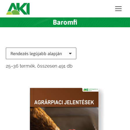
Baromfi
Sorted
25–36 termék, összesen 491 db
by
latest