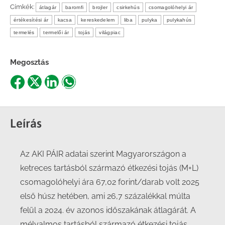
Címkék:
átlagár
baromfi
brojler
csirkehús
csomagolóhelyi ár
értékesítési ár
kacsa
kereskedelem
liba
pulyka
pulykahús
termelés
termelői ár
tojás
világpiac
Megosztás
Share
Share
Share
Share
on
on
on
on
Facebook
X
LinkedIn
WhatsApp
Leírás
Az AKI PÁIR adatai szerint Magyarországon a
ketreces tartásból származó étkezési tojás (M+L)
csomagolóhelyi ára 67,02 forint/darab volt 2025
első húsz hetében, ami 26,7 százalékkal múlta
felül a 2024. év azonos időszakának átlagárát. A
mélyalmos tartásból származó étkezési tojás