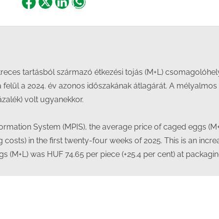
Share
Share
Share
Share
on
on
on
on
Facebook
X
LinkedIn
WhatsApp
reces tartásból származó étkezési tojás (M+L) csomagolóhelyi
felül a 2024. év azonos időszakának átlagárát. A mélyalmos 
ázalék) volt ugyanekkor.
nformation System (MPIS), the average price of caged eggs (
 costs) in the first twenty-four weeks of 2025. This is an inc
gs (M+L) was HUF 74.65 per piece (+25.4 per cent) at packagin