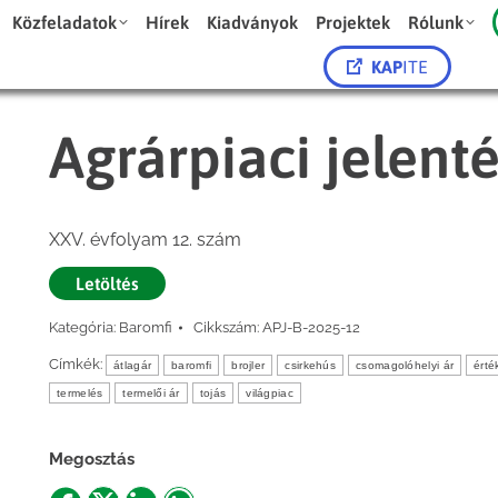
Közfeladatok
Hírek
Kiadványok
Projektek
Rólunk
KAP
ITE
Agrárpiaci jelent
XXV. évfolyam 12. szám
Letöltés
Kategória:
Baromfi
Cikkszám:
APJ-B-2025-12
Címkék:
átlagár
baromfi
brojler
csirkehús
csomagolóhelyi ár
érté
termelés
termelői ár
tojás
világpiac
Megosztás