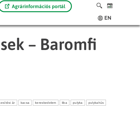
Agrárinformációs portál
EN
ések – Baromfi
kesítési ár
kacsa
kereskedelem
liba
pulyka
pulykahús