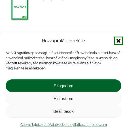
Agrárpiaci jelentések – Baromfi
Hozzájárulás kezelése
Az AKI Agrárközgazdasági Intézet Nonprofit Kft. weboldala sütiket használ
a weboldal működtetése, használatának megkönnyítése, a weboldalon
végzett tevékenység nyomon követése és releváns ajánlatok
megjelenítése érdekében.
Az élelmiszergazdaság
külkereskedelme, 2014. év
Elfogadom
Elutasítom
Beállítások
Impresszum
|
Kapcsolat
|
Jogi nyilatkozat
|
Közérdekű adatok
|
Adatvédelmi nyilatkozat
|
Cookie tájékoztató
Adatvédelmi nyilatkozat
Impresszum