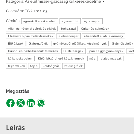
Kategória:
Az élelmiszer-gazdaság külkereskedelme
Cikkszám:
EGK-2011-03
Címkék:
agrár-külkereskedelem
agrárexport
agrárimport
Állati és növényi zsírok és olajok
behozatal
Cukor és cukoráruk
Élelmiszer-ipari melléktermékek
élelmiszeripar
elkészített állati takarmány
Élő állatok
Gabonafélék
gyümölcsből előállított készítmények
Gyümölcsfélék
Húsból és halból készült termékek
Húsféleségek
ipari és gyógynövények
kivi
külkereskedelem
Különböző ehető készítmények
méz
olajos magvak
tejtermékek
tojás
Zöldségből
zöldségfélék
Megosztás
Share
Share
Share
Share
on
on
on
on
Facebook
X
LinkedIn
WhatsApp
Leírás