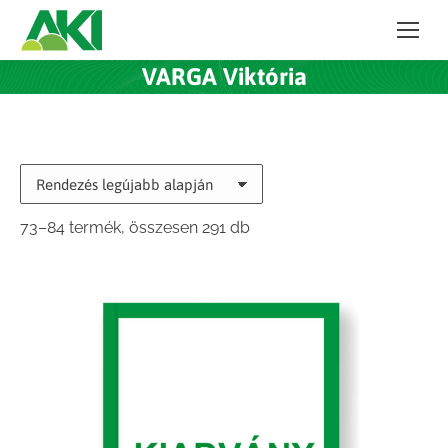
VARGA Viktória
Sorted
73–84 termék, összesen 291 db
by
latest