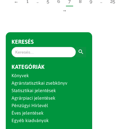
←
1
…
5
6
7
8
9
…
25
→
KERESÉS
Search Button
Search
for:
KATEGÓRIÁK
Könyvek
Agrárstatisztikai zsebkönyv
Statisztikai jelentések
Agrárpiaci jelentések
Pénzügyi Hírlevél
Éves jelentések
Egyéb kiadványok