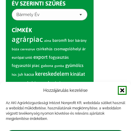
ÉV SZERINTI SZŰRÉS
Bármely Év
CÍMKÉK
agrárpiac
baromfi
bor
bárány
alma
csirkehús
csomagolóhelyi ár
búza
cseresznye
export
fogyasztás
európai unió
gyümölcs
fogyasztói piac
gabona
gomba
kereskedelem
kínálat
juh
kacsa
hús
nagybani piac
marhahús
körte
narancs
nemzetközi árinformációk
Hozzájárulás kezelése
piaci jelentés
piac
paradicsom
Az AKI Agrárközgazdasági Intézet Nonprofit Kft. weboldala sütiket használ
a weboldal működtetése, használatának megkönnyítése, a weboldalon
pulyka
pulykahús
sertés
sertéshús
végzett tevékenység nyomon követése és releváns ajánlatok
termelői
termelés
megjelenítése érdekében.
szarvasmarha
ár
világpiac
tojás
vágóbárány