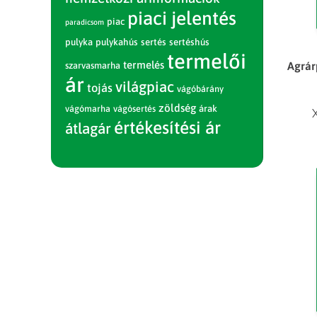
piaci jelentés
piac
paradicsom
pulyka
pulykahús
sertés
sertéshús
termelői
termelés
Agrár
szarvasmarha
ár
világpiac
tojás
vágóbárány
zöldség
vágómarha
vágósertés
árak
értékesítési ár
átlagár