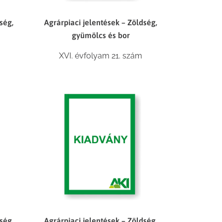
ség,
Agrárpiaci jelentések – Zöldség,
gyümölcs és bor
XVI. évfolyam 21. szám
ség,
Agrárpiaci jelentések – Zöldség,