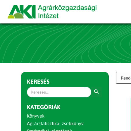
KERESÉS
Search Button
Search
for:
KATEGÓRIÁK
Könyvek
Agrárstatisztikai zsebkönyv