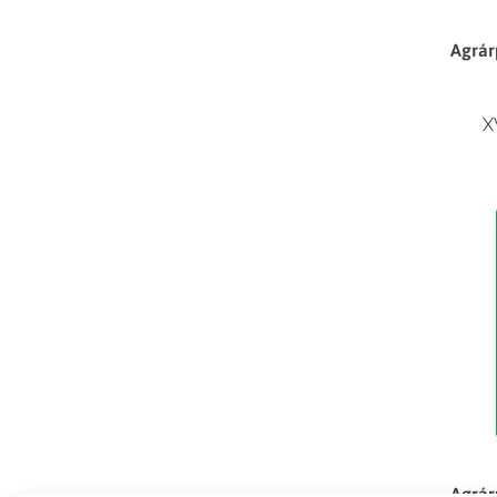
Agrár
X
Agrár