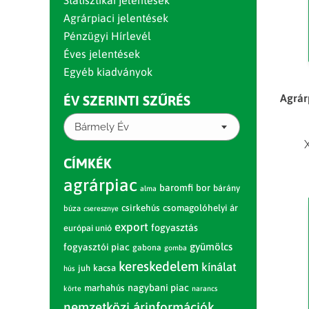
Statisztikai jelentések
Agrárpiaci jelentések
Pénzügyi Hírlevél
Éves jelentések
Egyéb kiadványok
Agrár
ÉV SZERINTI SZŰRÉS
Bármely Év
CÍMKÉK
agrárpiac
baromfi
bor
bárány
alma
csirkehús
csomagolóhelyi ár
búza
cseresznye
export
fogyasztás
európai unió
gyümölcs
fogyasztói piac
gabona
gomba
kereskedelem
kínálat
juh
kacsa
hús
nagybani piac
marhahús
körte
narancs
nemzetközi árinformációk