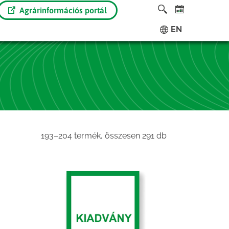
Agrárinformációs portál
EN
Sorted
193–204 termék, összesen 291 db
by
latest