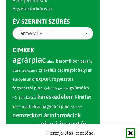
Éves jelentések
Egyéb kiadványok
ÉV SZERINTI SZŰRÉS
Bármely Év
CÍMKÉK
agrárpiac
baromfi
bor
bárány
alma
csirkehús
csomagolóhelyi ár
búza
cseresznye
export
fogyasztás
európai unió
gyümölcs
fogyasztói piac
gabona
gomba
kereskedelem
kínálat
juh
kacsa
hús
nagybani piac
marhahús
körte
narancs
nemzetközi árinformációk
piaci jelentés
piac
paradicsom
Hozzájárulás kezelése
pulyka
pulykahús
sertés
sertéshús