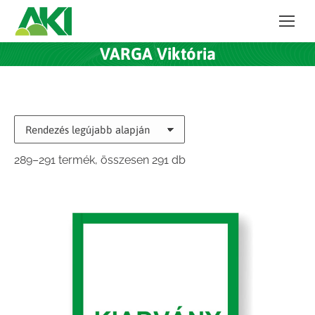
VARGA Viktória
Sorted
289–291 termék, összesen 291 db
by
latest