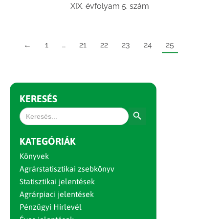
XIX. évfolyam 5. szám
←
1
…
21
22
23
24
25
KERESÉS
Search Button
Search
for:
KATEGÓRIÁK
Könyvek
Agrárstatisztikai zsebkönyv
Statisztikai jelentések
Agrárpiaci jelentések
Pénzügyi Hírlevél