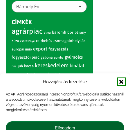
Bármely Év
CÍMKÉK
agrárpiac
baromfi
bor
bárány
alma
csirkehús
csomagolóhelyi ár
búza
cseresznye
export
fogyasztás
európai unió
gyümölcs
fogyasztói piac
gabona
gomba
kereskedelem
kínálat
juh
kacsa
hús
nagybani piac
marhahús
körte
narancs
Hozzájárulás kezelése
nemzetközi árinformációk
piaci jelentés
piac
paradicsom
Az AKI Agrárközgazdasági Intézet Nonprofit Kft. weboldala sütiket használ
a weboldal működtetése, használatának megkönnyítése, a weboldalon
pulyka
pulykahús
sertés
sertéshús
végzett tevékenység nyomon követése és releváns ajánlatok
termelői
termelés
megjelenítése érdekében.
szarvasmarha
ár
világpiac
tojás
vágóbárány
zöldség
Elfogadom
vágómarha
vágósertés
árak