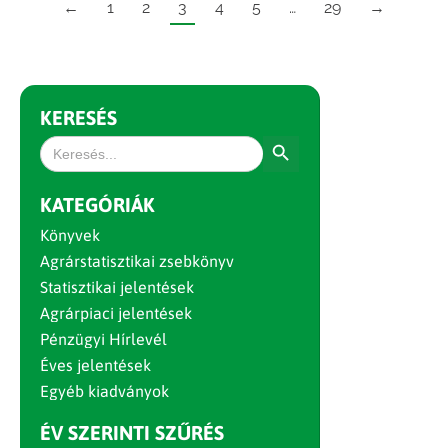
←
1
2
3
4
5
…
29
→
KERESÉS
Search Button
Search
for:
KATEGÓRIÁK
Könyvek
Agrárstatisztikai zsebkönyv
Statisztikai jelentések
Agrárpiaci jelentések
Pénzügyi Hírlevél
Éves jelentések
Egyéb kiadványok
ÉV SZERINTI SZŰRÉS