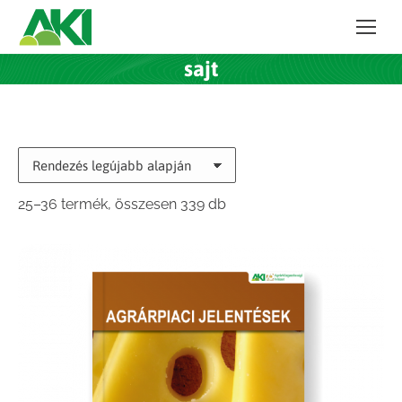
sajt
Sorted
25–36 termék, összesen 339 db
by
latest