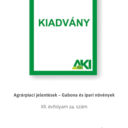
Agrárpiaci jelentések – Gabona és ipari növények
XII. évfolyam 24. szám