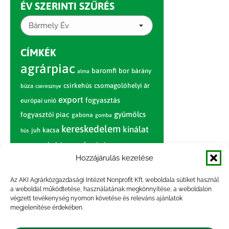
ÉV SZERINTI SZŰRÉS
Bármely Év
CÍMKÉK
agrárpiac
baromfi
bor
bárány
alma
csirkehús
csomagolóhelyi ár
búza
cseresznye
export
fogyasztás
európai unió
gyümölcs
fogyasztói piac
gabona
gomba
kereskedelem
kínálat
juh
kacsa
hús
nagybani piac
marhahús
körte
narancs
nemzetközi árinformációk
Hozzájárulás kezelése
piaci jelentés
piac
paradicsom
Az AKI Agrárközgazdasági Intézet Nonprofit Kft. weboldala sütiket használ
a weboldal működtetése, használatának megkönnyítése, a weboldalon
pulyka
pulykahús
sertés
sertéshús
végzett tevékenység nyomon követése és releváns ajánlatok
termelői
termelés
megjelenítése érdekében.
szarvasmarha
ár
világpiac
tojás
vágóbárány