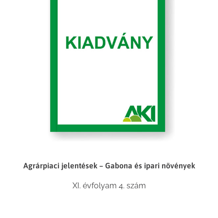
Agrárpiaci jelentések – Gabona és ipari növények
XI. évfolyam 4. szám