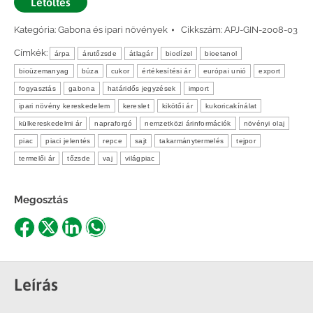
Letöltés
Kategória:
Gabona és ipari növények
Cikkszám:
APJ-GIN-2008-03
Címkék:
árpa
árutőzsde
átlagár
biodízel
bioetanol
bioüzemanyag
búza
cukor
értékesítési ár
európai unió
export
fogyasztás
gabona
határidős jegyzések
import
ipari növény kereskedelem
kereslet
kikötői ár
kukoricakínálat
külkereskedelmi ár
napraforgó
nemzetközi árinformációk
növényi olaj
piac
piaci jelentés
repce
sajt
takarmánytermelés
tejpor
termelői ár
tőzsde
vaj
világpiac
Megosztás
Share
Share
Share
Share
on
on
on
on
Facebook
X
LinkedIn
WhatsApp
Leírás