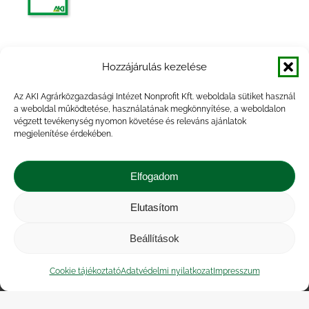
Agrárpiaci jelentések – Gabona és ipari
Hozzájárulás kezelése
növények
Az AKI Agrárközgazdasági Intézet Nonprofit Kft. weboldala sütiket használ
a weboldal működtetése, használatának megkönnyítése, a weboldalon
végzett tevékenység nyomon követése és releváns ajánlatok
megjelenítése érdekében.
Agrárpiaci jelentések – Gabona és ipari
növények
Elfogadom
Elutasítom
Beállítások
Impresszum
|
Kapcsolat
|
Jogi nyilatkozat
|
Közérdekű adatok
|
Adatvédelmi nyilatkozat
|
Cookie tájékoztató
Adatvédelmi nyilatkozat
Impresszum
Akadálymentesítési nyilatkozat
|
Cookie
tájékoztató