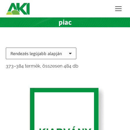
piac
Sorted
373–384 termék, összesen 484 db
by
latest