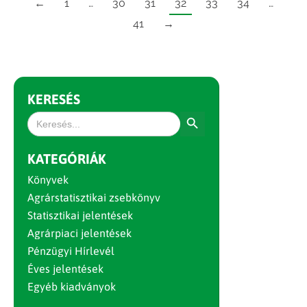
←
1
…
30
31
32
33
34
…
41
→
KERESÉS
Search Button
Search
for:
KATEGÓRIÁK
Könyvek
Agrárstatisztikai zsebkönyv
Statisztikai jelentések
Agrárpiaci jelentések
Pénzügyi Hírlevél
Éves jelentések
Egyéb kiadványok