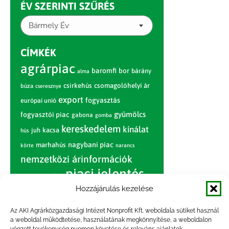
ÉV SZERINTI SZŰRÉS
Bármely Év
CÍMKÉK
agrárpiac
baromfi
bor
bárány
alma
csirkehús
csomagolóhelyi ár
búza
cseresznye
export
fogyasztás
európai unió
gyümölcs
fogyasztói piac
gabona
gomba
kereskedelem
kínálat
juh
kacsa
hús
nagybani piac
marhahús
körte
narancs
nemzetközi árinformációk
piaci jelentés
piac
paradicsom
Hozzájárulás kezelése
pulyka
pulykahús
sertés
sertéshús
termelői
termelés
szarvasmarha
Az AKI Agrárközgazdasági Intézet Nonprofit Kft. weboldala sütiket használ
ár
a weboldal működtetése, használatának megkönnyítése, a weboldalon
világpiac
tojás
vágóbárány