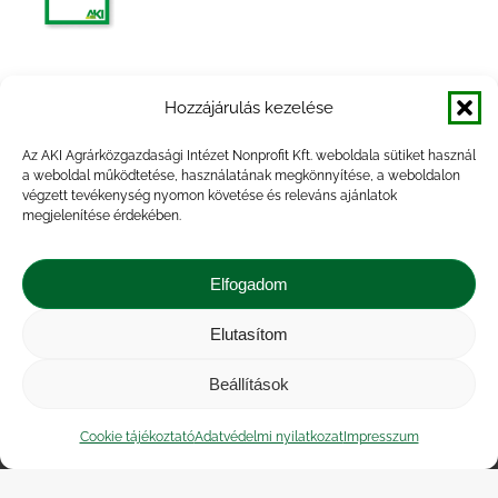
Agrárpiaci jelentések – Gabona és ipari
Hozzájárulás kezelése
növények
Az AKI Agrárközgazdasági Intézet Nonprofit Kft. weboldala sütiket használ
a weboldal működtetése, használatának megkönnyítése, a weboldalon
végzett tevékenység nyomon követése és releváns ajánlatok
megjelenítése érdekében.
Agrárpiaci Információk, 2014. február
Elfogadom
Elutasítom
Beállítások
Impresszum
|
Kapcsolat
|
Jogi nyilatkozat
|
Közérdekű adatok
|
Adatvédelmi nyilatkozat
|
Cookie tájékoztató
Adatvédelmi nyilatkozat
Impresszum
Akadálymentesítési nyilatkozat
|
Cookie
tájékoztató