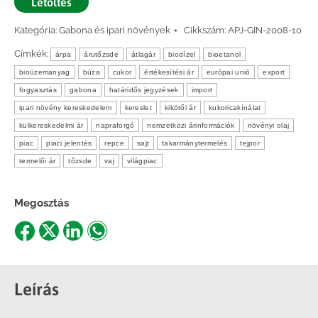
Letöltés
Kategória:
Gabona és ipari növények
Cikkszám:
APJ-GIN-2008-10
Címkék:
árpa
árutőzsde
átlagár
biodízel
bioetanol
bioüzemanyag
búza
cukor
értékesítési ár
európai unió
export
fogyasztás
gabona
határidős jegyzések
import
ipari növény kereskedelem
kereslet
kikötői ár
kukoricakínálat
külkereskedelmi ár
napraforgó
nemzetközi árinformációk
növényi olaj
piac
piaci jelentés
repce
sajt
takarmánytermelés
tejpor
termelői ár
tőzsde
vaj
világpiac
Megosztás
Share
Share
Share
Share
on
on
on
on
Facebook
X
LinkedIn
WhatsApp
Leírás