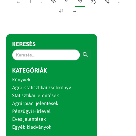
←
1
…
20
21
22
23
24
…
41
→
KERESÉS
Search Button
Search
for:
KATEGÓRIÁK
Könyvek
Agrárstatisztikai zsebkönyv
Statisztikai jelentések
Agrárpiaci jelentések
Pénzügyi Hírlevél
Éves jelentések
Egyéb kiadványok