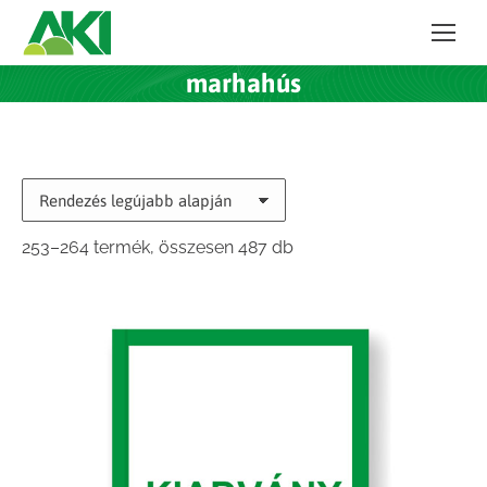
marhahús
Sorted
253–264 termék, összesen 487 db
by
latest