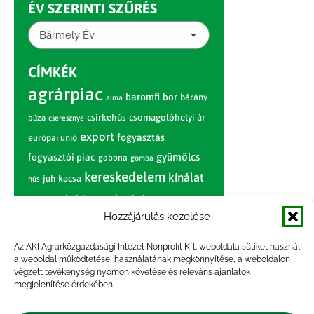
ÉV SZERINTI SZŰRÉS
Bármely Év
CÍMKÉK
agrárpiac
baromfi
bor
bárány
alma
csirkehús
csomagolóhelyi ár
búza
cseresznye
export
fogyasztás
európai unió
gyümölcs
fogyasztói piac
gabona
gomba
kereskedelem
kínálat
juh
kacsa
hús
nagybani piac
marhahús
körte
narancs
nemzetközi árinformációk
Hozzájárulás kezelése
piaci jelentés
piac
paradicsom
Az AKI Agrárközgazdasági Intézet Nonprofit Kft. weboldala sütiket használ
a weboldal működtetése, használatának megkönnyítése, a weboldalon
pulyka
pulykahús
sertés
sertéshús
végzett tevékenység nyomon követése és releváns ajánlatok
termelői
termelés
megjelenítése érdekében.
szarvasmarha
ár
világpiac
tojás
vágóbárány