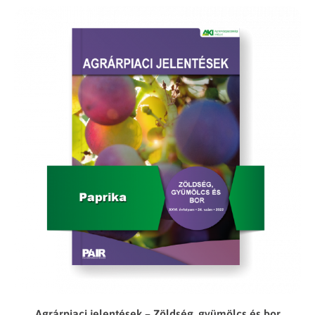
Agrárpiaci jelentések – Zöldség, gyümölcs és bor