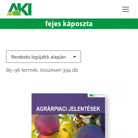
fejes káposzta
Sorted
85–96 termék, összesen 394 db
by
latest