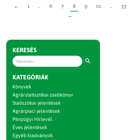
←
1
…
6
7
8
9
10
…
33
→
KERESÉS
Search Button
Search
for:
KATEGÓRIÁK
Könyvek
Agrárstatisztikai zsebkönyv
Statisztikai jelentések
Agrárpiaci jelentések
Pénzügyi Hírlevél
Éves jelentések
Egyéb kiadványok