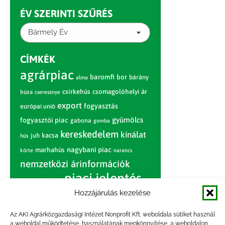
ÉV SZERINTI SZŰRÉS
Bármely Év
CÍMKÉK
agrárpiac
baromfi
bor
bárány
alma
csirkehús
csomagolóhelyi ár
búza
cseresznye
export
fogyasztás
európai unió
gyümölcs
fogyasztói piac
gabona
gomba
kereskedelem
kínálat
juh
kacsa
hús
nagybani piac
marhahús
körte
narancs
nemzetközi árinformációk
piaci jelentés
piac
paradicsom
Hozzájárulás kezelése
pulyka
pulykahús
sertés
sertéshús
termelői
termelés
szarvasmarha
Az AKI Agrárközgazdasági Intézet Nonprofit Kft. weboldala sütiket használ
a weboldal működtetése, használatának megkönnyítése, a weboldalon