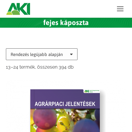
fejes káposzta
Sorted
13–24 termék, összesen 394 db
by
latest