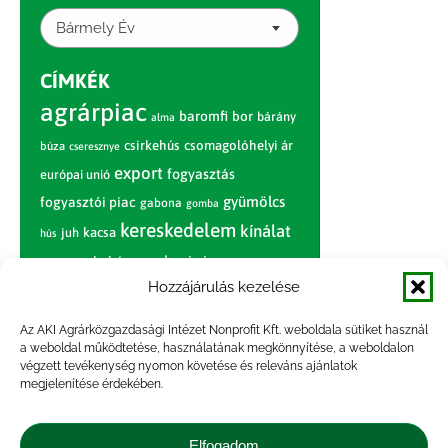
Bármely Év
CÍMKÉK
agrárpiac
baromfi
bor
bárány
alma
csirkehús
csomagolóhelyi ár
búza
cseresznye
export
fogyasztás
európai unió
gyümölcs
fogyasztói piac
gabona
gomba
kereskedelem
kínálat
juh
kacsa
hús
nagybani piac
marhahús
körte
narancs
nemzetközi árinformációk
Hozzájárulás kezelése
piaci jelentés
piac
paradicsom
Az AKI Agrárközgazdasági Intézet Nonprofit Kft. weboldala sütiket használ
a weboldal működtetése, használatának megkönnyítése, a weboldalon
pulyka
pulykahús
sertés
sertéshús
végzett tevékenység nyomon követése és releváns ajánlatok
termelői
termelés
megjelenítése érdekében.
szarvasmarha
ár
világpiac
tojás
vágóbárány
zöldség
Elfogadom
vágómarha
vágósertés
árak