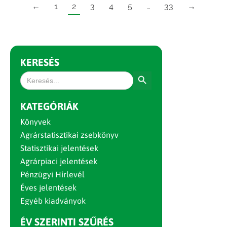
←
1
2
3
4
5
…
33
→
KERESÉS
Search Button
Search
for:
KATEGÓRIÁK
Könyvek
Agrárstatisztikai zsebkönyv
Statisztikai jelentések
Agrárpiaci jelentések
Pénzügyi Hírlevél
Éves jelentések
Egyéb kiadványok
ÉV SZERINTI SZŰRÉS