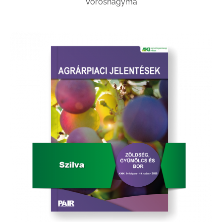
Vöröshagyma