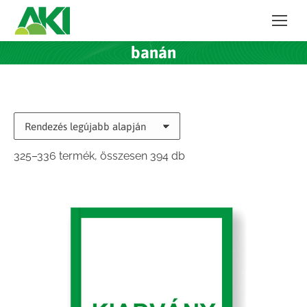
banán
Sorted
325–336 termék, összesen 394 db
by
latest