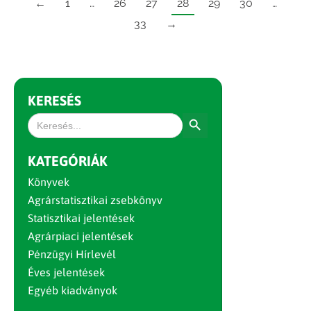
←
1
…
26
27
28
29
30
…
33
→
KERESÉS
Search Button
Search
for:
KATEGÓRIÁK
Könyvek
Agrárstatisztikai zsebkönyv
Statisztikai jelentések
Agrárpiaci jelentések
Pénzügyi Hírlevél
Éves jelentések
Egyéb kiadványok