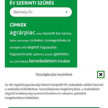
ÉV SZERINTI SZŰRÉS
Bármely Év
CÍMKÉK
agrárpiac
baromfi
bor
bárány
alma
csirkehús
csomagolóhelyi ár
búza
cseresznye
export
fogyasztás
európai unió
gyümölcs
fogyasztói piac
gabona
gomba
kereskedelem
kínálat
juh
kacsa
hús
nagybani piac
marhahús
körte
narancs
nemzetközi árinformációk
Hozzájárulás kezelése
piaci jelentés
piac
paradicsom
Az AKI Agrárközgazdasági Intézet Nonprofit Kft. weboldala sütiket használ
a weboldal működtetése, használatának megkönnyítése, a weboldalon
pulyka
pulykahús
sertés
sertéshús
végzett tevékenység nyomon követése és releváns ajánlatok
termelői
termelés
megjelenítése érdekében.
szarvasmarha
ár
világpiac
tojás
vágóbárány