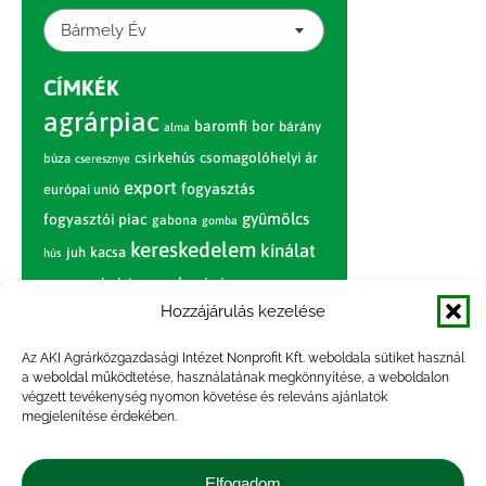
Bármely Év
CÍMKÉK
agrárpiac
baromfi
bor
bárány
alma
csirkehús
csomagolóhelyi ár
búza
cseresznye
export
fogyasztás
európai unió
gyümölcs
fogyasztói piac
gabona
gomba
kereskedelem
kínálat
juh
kacsa
hús
nagybani piac
marhahús
körte
narancs
nemzetközi árinformációk
Hozzájárulás kezelése
piaci jelentés
piac
paradicsom
Az AKI Agrárközgazdasági Intézet Nonprofit Kft. weboldala sütiket használ
a weboldal működtetése, használatának megkönnyítése, a weboldalon
pulyka
pulykahús
sertés
sertéshús
végzett tevékenység nyomon követése és releváns ajánlatok
termelői
termelés
megjelenítése érdekében.
szarvasmarha
ár
világpiac
tojás
vágóbárány
zöldség
Elfogadom
vágómarha
vágósertés
árak