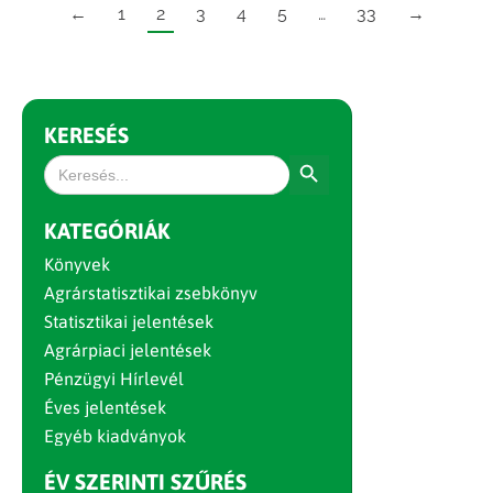
←
1
2
3
4
5
…
33
→
KERESÉS
Search Button
Search
for:
KATEGÓRIÁK
Könyvek
Agrárstatisztikai zsebkönyv
Statisztikai jelentések
Agrárpiaci jelentések
Pénzügyi Hírlevél
Éves jelentések
Egyéb kiadványok
ÉV SZERINTI SZŰRÉS