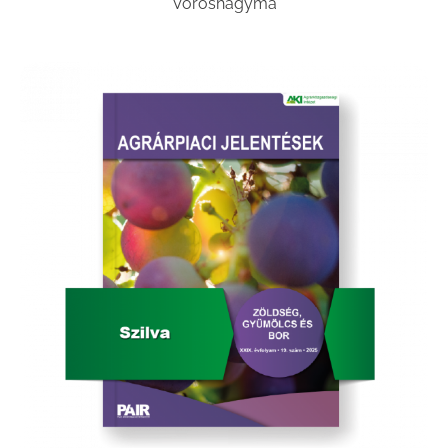
Vöröshagyma