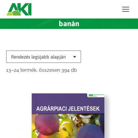
banán
Sorted
13–24 termék, összesen 394 db
by
latest