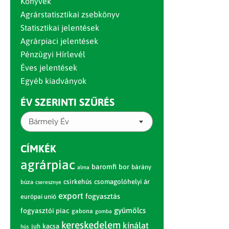
Könyvek
Agrárstatisztikai zsebkönyv
Statisztikai jelentések
Agrárpiaci jelentések
Pénzügyi Hírlevél
Éves jelentések
Egyéb kiadványok
ÉV SZERINTI SZŰRÉS
Bármely Év
CÍMKÉK
agrárpiac
baromfi
bor
bárány
alma
csirkehús
csomagolóhelyi ár
búza
cseresznye
export
fogyasztás
európai unió
gyümölcs
fogyasztói piac
gabona
gomba
kereskedelem
kínálat
juh
kacsa
hús