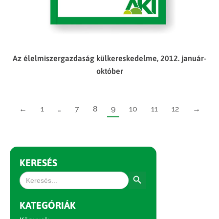
Az élelmiszergazdaság külkereskedelme, 2012. január-
október
←
1
…
7
8
9
10
11
12
→
KERESÉS
Search Button
Search
for:
KATEGÓRIÁK