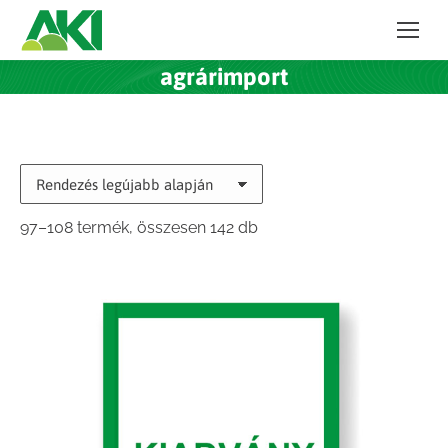
agrárimport
Sorted
97–108 termék, összesen 142 db
by
latest