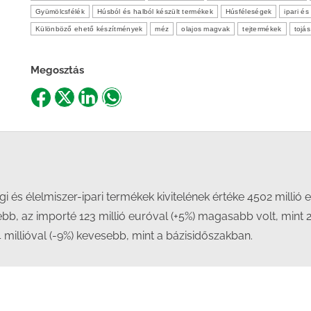
Gyümölcsfélék
Húsból és halból készült termékek
Húsféleségek
ipari é
Különböző ehető készítmények
méz
olajos magvak
tejtermékek
tojás
Megosztás
Share
Share
Share
Share
on
on
on
on
Facebook
X
LinkedIn
WhatsApp
 és élelmiszer-ipari termékek kivitelének értéke 4502 millió e
sebb, az importé 123 millió euróval (+5%) magasabb volt, mint 
 millióval (-9%) kevesebb, mint a bázisidőszakban.