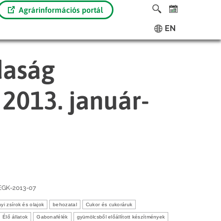
Agrárinformációs portál
EN
daság
2013. január-
EGK-2013-07
nyi zsírok és olajok
behozatal
Cukor és cukoráruk
Élő állatok
Gabonafélék
gyümölcsből előállított készítmények