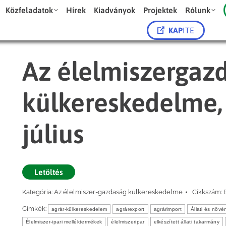
Közfeladatok
Hírek
Kiadványok
Projektek
Rólunk
KAP
ITE
Az élelmiszergaz
külkereskedelme, 
július
Letöltés
Kategória:
Az élelmiszer-gazdaság külkereskedelme
Cikkszám:
Címkék:
agrár-külkereskedelem
agrárexport
agrárimport
Állati és növé
Élelmiszer-ipari melléktermékek
élelmiszeripar
elkészített állati takarmány