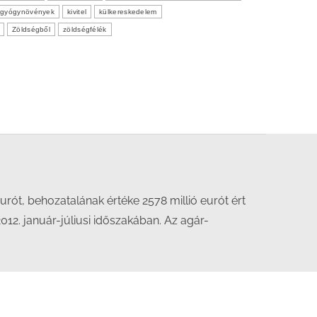
s gyógynövények
kivitel
külkereskedelem
Zöldségből
zöldségfélék
urót, behozatalának értéke 2578 millió eurót ért
2012. január-júliusi időszakában. Az agár-