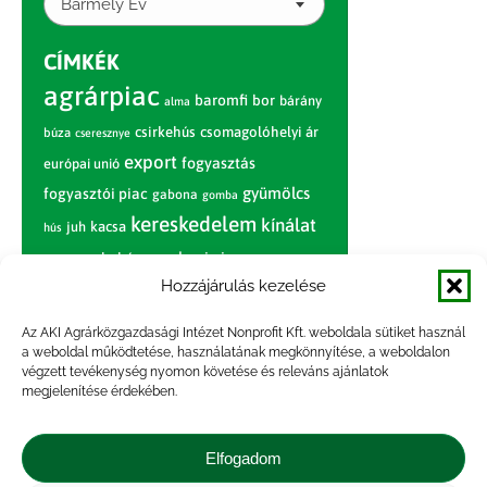
Bármely Év
CÍMKÉK
agrárpiac
baromfi
bor
bárány
alma
csirkehús
csomagolóhelyi ár
búza
cseresznye
export
fogyasztás
európai unió
gyümölcs
fogyasztói piac
gabona
gomba
kereskedelem
kínálat
juh
kacsa
hús
nagybani piac
marhahús
körte
narancs
nemzetközi árinformációk
Hozzájárulás kezelése
piaci jelentés
piac
paradicsom
Az AKI Agrárközgazdasági Intézet Nonprofit Kft. weboldala sütiket használ
a weboldal működtetése, használatának megkönnyítése, a weboldalon
pulyka
pulykahús
sertés
sertéshús
végzett tevékenység nyomon követése és releváns ajánlatok
termelői
termelés
megjelenítése érdekében.
szarvasmarha
ár
világpiac
tojás
vágóbárány
zöldség
Elfogadom
vágómarha
vágósertés
árak