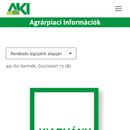
Agrárpiaci Információk
Sorted
49–60 termék, összesen 71 db
by
latest