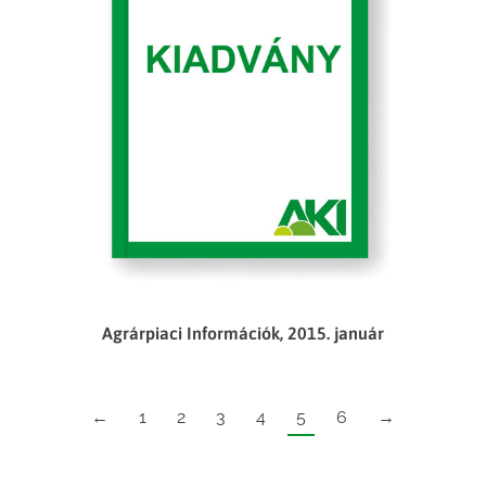
Agrárpiaci Információk, 2015. január
←
1
2
3
4
5
6
→