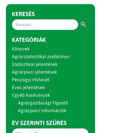
KERESÉS
Search Button
Search
for:
KATEGÓRIÁK
Könyvek
Agrárstatisztikai zsebkönyv
Statisztikai jelentések
Agrárpiaci jelentések
Pénzügyi Hírlevél
Éves jelentések
Egyéb kiadványok
Agrárgazdasági Figyelő
Agrárpiaci Információk
ÉV SZERINTI SZŰRÉS