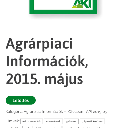
Agrárpiaci
Információk,
2015. május
Letöltés
Kategória:
Agrárpiaci Információk
Cikkszám:
API-2015-05
Címkék:
árinformációk
elemzések
gabona
gépértékesítés