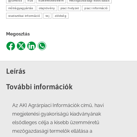
gyümölcs
hús
külkereskedelem
mezőgazdasági kibocsátás
műtrágyagyártás
olajnövény
piaci helyzet
piaci információ
statisztikai információ
tej
zöldség
Megosztás
Share
Share
Share
Share
on
on
on
on
Facebook
X
LinkedIn
WhatsApp
Leírás
További információk
Az AKI Agrárpiaci Információk című, havi
megjelenési gyakoriságú kiadványának
elsődleges célja a kisebb üzemméretű
mezőgazdasági termelők ellátása a