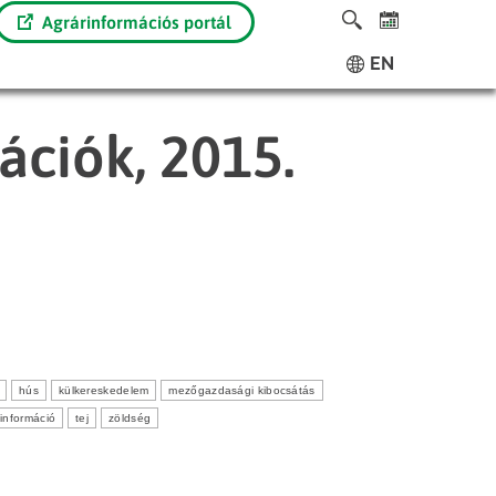
Agrárinformációs portál
EN
ációk, 2015.
hús
külkereskedelem
mezőgazdasági kibocsátás
i információ
tej
zöldség