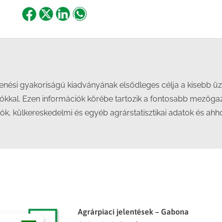
Share
Share
Share
Share
on
on
on
on
Facebook
X
LinkedIn
WhatsApp
elenési gyakoriságú kiadványának elsődleges célja a kisebb
ókkal. Ezen információk körébe tartozik a fontosabb mezőg
iók, külkereskedelmi és egyéb agrárstatisztikai adatok és ah
Agrárpiaci jelentések – Gabona