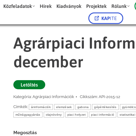
Közfeladatok
Hírek
Kiadványok
Projektek
Rólunk
KAP
ITE
Agrárpiaci Inform
december
Letöltés
Kategória:
Agrárpiaci Információk
Cikkszám:
API-2015-12
Címkék:
árinformációk
elemzések
gabona
gépértékesítés
gyümölcs
műtrágyagyártás
olajnövény
piaci helyzet
piaci információ
statisztika
Megosztás