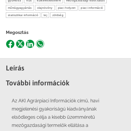
gyümölcs
hús
külkereskedelem
mezőgazdasági kibocsátás
műtrágyagyártás
olajnövény
piaci helyzet
piaci információ
statisztikai információ
tej
zöldség
Megosztás
Share
Share
Share
Share
on
on
on
on
Facebook
X
LinkedIn
WhatsApp
Leírás
További információk
Az AKI Agrárpiaci Információk című, havi
megjelenési gyakoriságú kiadványának
elsődleges célja a kisebb üzemméretű
mezőgazdasági termelők ellátása a