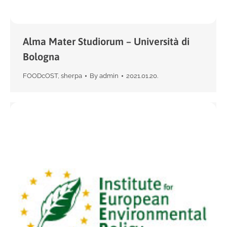
Alma Mater Studiorum – Università di
Bologna
FOODcOST
,
sherpa
By
admin
2021.01.20.