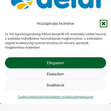
Hozzájárulás kezelése
Az AKI Agrárközgazdasági Intézet Nonprofit Kft. weboldala sütiket használ
a weboldal működtetése, használatának megkönnyítése, a weboldalon
végzett tevékenység nyomon követése és releváns ajánlatok
megjelenítése érdekében.
Association Européenne pour
Elfogadom
l’Information sur le Développement
Local
Elutasítom
sherpa
By
admin
2021.01.20.
Beállítások
Cookie tájékoztató
Adatvédelmi nyilatkozat
Impresszum
←
1
…
25
26
27
28
29
…