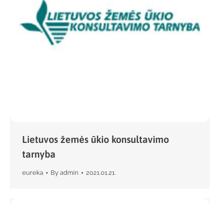
Lietuvos žemės ūkio konsultavimo
tarnyba
eureka
By
admin
2021.01.21.