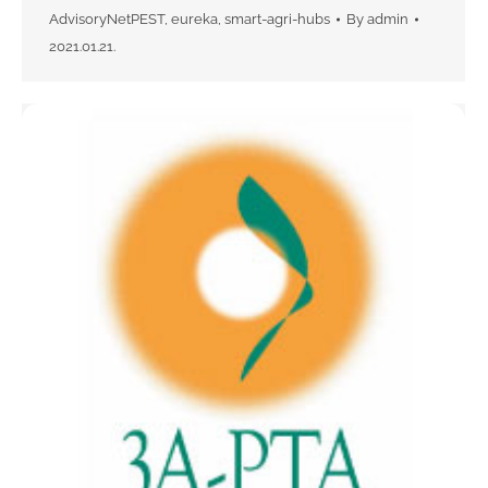
AdvisoryNetPEST
,
eureka
,
smart-agri-hubs
By
admin
2021.01.21.