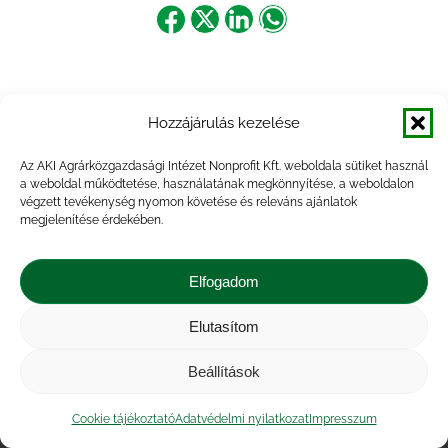
Share
Share
Share
Share
on
on
on
on
Facebook
X
LinkedIn
WhatsApp
Hozzájárulás kezelése
Az AKI Agrárközgazdasági Intézet Nonprofit Kft. weboldala sütiket használ
a weboldal működtetése, használatának megkönnyítése, a weboldalon
végzett tevékenység nyomon követése és releváns ajánlatok
megjelenítése érdekében.
Elfogadom
Elutasítom
Impresszum
|
Kapcsolat
|
Jogi nyilatkozat
|
Közérdekű adatok
|
Adatvédelmi nyilatkozat
|
Beállítások
Akadálymentesítési nyilatkozat
|
Cookie
tájékoztató
Cookie tájékoztató
Adatvédelmi nyilatkozat
Impresszum