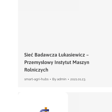
Sieć Badawcza Łukasiewicz –
Przemysłowy Instytut Maszyn
Rolniczych
smart-agri-hubs
By
admin
2021.01.23.