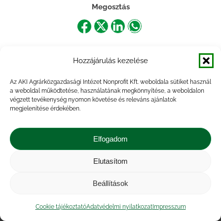
Megosztás
Share
Share
Share
Share
on
on
on
on
Hozzájárulás kezelése
Facebook
X
LinkedIn
WhatsApp
Az AKI Agrárközgazdasági Intézet Nonprofit Kft. weboldala sütiket használ
a weboldal működtetése, használatának megkönnyítése, a weboldalon
végzett tevékenység nyomon követése és releváns ajánlatok
megjelenítése érdekében.
Elfogadom
Elutasítom
Impresszum
|
Kapcsolat
|
Jogi nyilatkozat
|
Közérdekű adatok
|
Adatvédelmi nyilatkozat
|
Beállítások
Akadálymentesítési nyilatkozat
|
Cookie
tájékoztató
Cookie tájékoztató
Adatvédelmi nyilatkozat
Impresszum