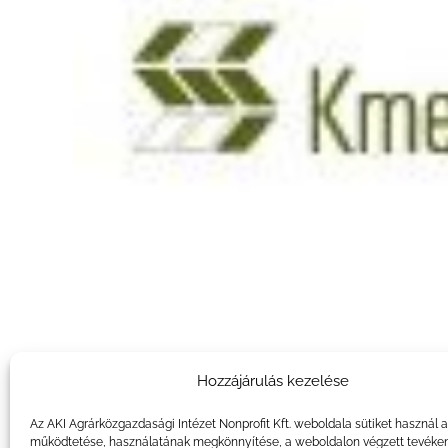
Hozzájárulás kezelése
Az AKI Agrárközgazdasági Intézet Nonprofit Kft. weboldala sütiket használ 
működtetése, használatának megkönnyítése, a weboldalon végzett tevéke