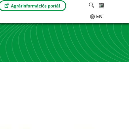
Agrárinformációs portál
EN