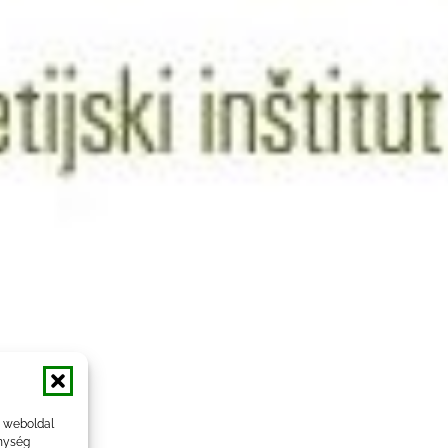
a weboldal
nység