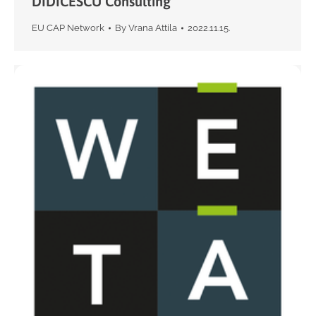
DIDICESCU Consulting
EU CAP Network
By
Vrana Attila
2022.11.15.