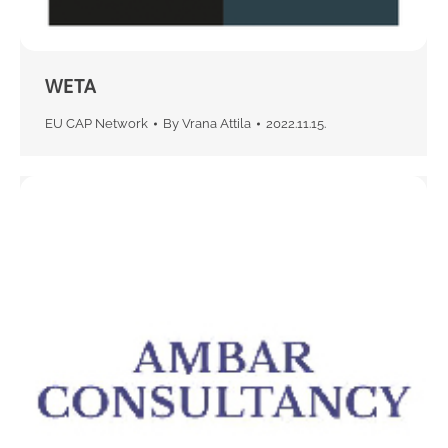
WETA
EU CAP Network
By
Vrana Attila
2022.11.15.