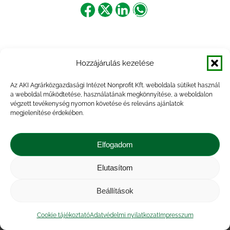
Share
Share
Share
Share
on
on
on
on
Facebook
X
LinkedIn
WhatsApp
Hozzájárulás kezelése
Az AKI Agrárközgazdasági Intézet Nonprofit Kft. weboldala sütiket használ
a weboldal működtetése, használatának megkönnyítése, a weboldalon
végzett tevékenység nyomon követése és releváns ajánlatok
megjelenítése érdekében.
Elfogadom
Elutasítom
Impresszum
|
Kapcsolat
|
Jogi nyilatkozat
|
Közérdekű adatok
|
Adatvédelmi nyilatkozat
|
Beállítások
Akadálymentesítési nyilatkozat
|
Cookie
tájékoztató
Cookie tájékoztató
Adatvédelmi nyilatkozat
Impresszum