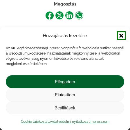
Megosztás
Share
Share
Share
Share
on
on
on
on
Hozzájárulás kezelése
Facebook
X
LinkedIn
WhatsApp
Az AKI Agrárközgazdasági Intézet Nonprofit Kft. weboldala sütiket használ
a weboldal működtetése, használatának megkönnyítése, a weboldalon
végzett tevékenység nyomon követése és releváns ajánlatok
megjelenítése érdekében.
Elfogadom
Elutasítom
Impresszum
|
Kapcsolat
|
Jogi nyilatkozat
|
Közérdekű adatok
|
Adatvédelmi nyilatkozat
|
Beállítások
Akadálymentesítési nyilatkozat
|
Cookie
tájékoztató
Cookie tájékoztató
Adatvédelmi nyilatkozat
Impresszum