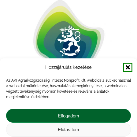
Hozzájárulás kezelése
Az AKI Agrárközgazdasági Intézet Nonprofit Kft. weboldala sütiket használ
a weboldal működtetése, használatának megkönnyítése, a weboldalon
végzett tevékenység nyomon követése és releváns ajánlatok
megjelenítése érdekében.
Elfogadom
Ministry of Agriculture and Forestry
(MoAF) Finland
Elutasítom