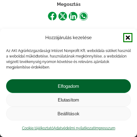
Megosztás
Share
Share
Share
Share
on
on
on
on
Hozzájárulás kezelése
Facebook
X
LinkedIn
WhatsApp
Az AKI Agrárközgazdasági Intézet Nonprofit Kft. weboldala sütiket használ
a weboldal működtetése, használatának megkönnyítése, a weboldalon
végzett tevékenység nyomon követése és releváns ajánlatok
megjelenítése érdekében.
Elfogadom
Elutasítom
Impresszum
|
Kapcsolat
|
Jogi nyilatkozat
|
Közérdekű adatok
|
Adatvédelmi nyilatkozat
|
Beállítások
Akadálymentesítési nyilatkozat
|
Cookie
tájékoztató
Cookie tájékoztató
Adatvédelmi nyilatkozat
Impresszum