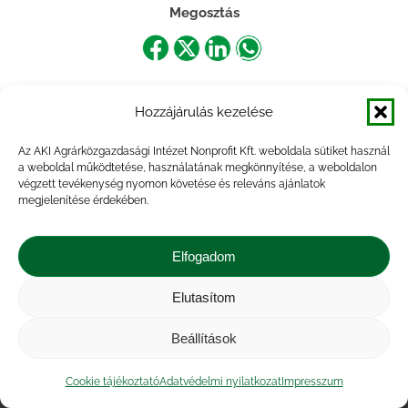
Megosztás
Share
Share
Share
Share
on
on
on
on
Hozzájárulás kezelése
Facebook
X
LinkedIn
WhatsApp
Az AKI Agrárközgazdasági Intézet Nonprofit Kft. weboldala sütiket használ
a weboldal működtetése, használatának megkönnyítése, a weboldalon
végzett tevékenység nyomon követése és releváns ajánlatok
megjelenítése érdekében.
Elfogadom
Elutasítom
Impresszum
|
Kapcsolat
|
Jogi nyilatkozat
|
Közérdekű adatok
|
Adatvédelmi nyilatkozat
|
Beállítások
Akadálymentesítési nyilatkozat
|
Cookie
tájékoztató
Cookie tájékoztató
Adatvédelmi nyilatkozat
Impresszum